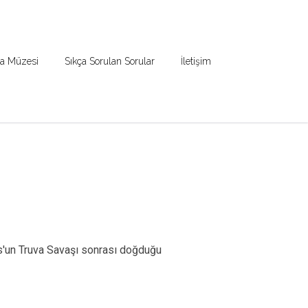
ma Müzesi
Sıkça Sorulan Sorular
İletişim
us'un Truva Savaşı sonrası doğduğu