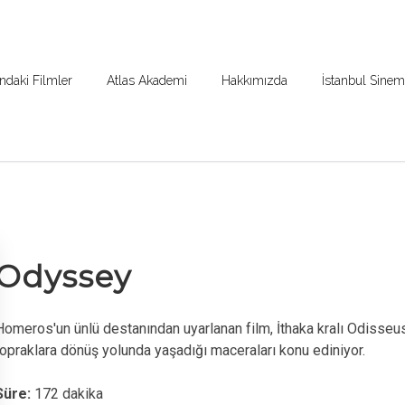
ndaki Filmler
Atlas Akademi
Hakkımızda
İstanbul Sine
Odyssey
Homeros'un ünlü destanından uyarlanan film, İthaka kralı Odisse
topraklara dönüş yolunda yaşadığı maceraları konu ediniyor.
Süre:
172 dakika