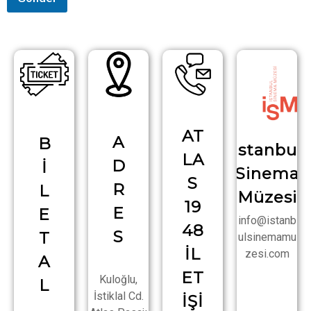
AT
A
B
İstanbul
LA
D
İ
Sinema
S
R
L
Müzesi
19
E
E
info@istanb
48
S
T
ulsinemamu
İL
zesi.com
A
ET
Kuloğlu,
L
İstiklal Cd.
İŞİ