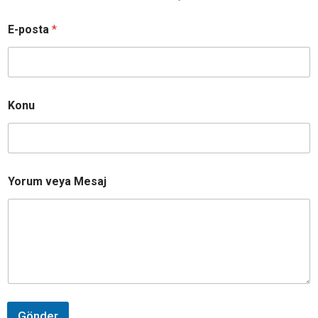
E-posta
*
Konu
A
Yorum veya Mesaj
d
ı
*
Y
o
r
u
m
Gönder