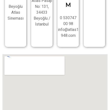
Atlas Pasajı
M
Beyoğlu
No: 131,
Atlas
34433
0 530747
Sineması
Beyoğlu /
00 98
İstanbul
info@atlas1
948.com